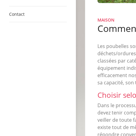
Contact
MAISON
Comment 
Les poubelles so
déchets/ordures 
classées par caté
équipement indis
efficacement nos
sa capacité, son
Choisir sel
Dans le processu
devez tenir compt
veiller de toute 
existe tout de m
répondre conven