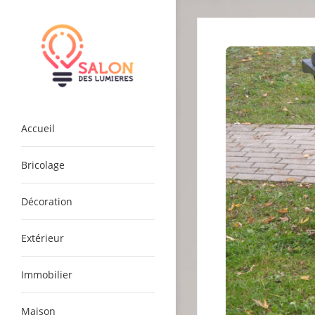
Skip
to
content
salondeslumieres.com
Accueil
Bricolage
Décoration
Extérieur
Immobilier
Maison