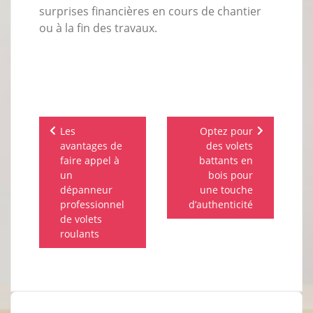
surprises financières en cours de chantier
ou à la fin des travaux.
Navigation
Les
Optez pour
de
avantages de
des volets
l’article
faire appel à
battants en
un
bois pour
dépanneur
une touche
professionnel
d’authenticité
de volets
roulants