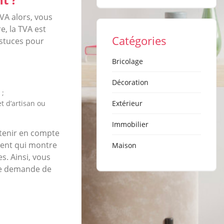
TVA alors, vous
e, la TVA est
Catégories
astuces pour
Bricolage
Décoration
 ;
t d’artisan ou
Extérieur
Immobilier
à tenir en compte
ument qui montre
Maison
es. Ainsi, vous
une demande de