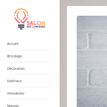
Skip
to
content
salondeslumieres.com
Accueil
Bricolage
Décoration
Extérieur
Immobilier
Maison