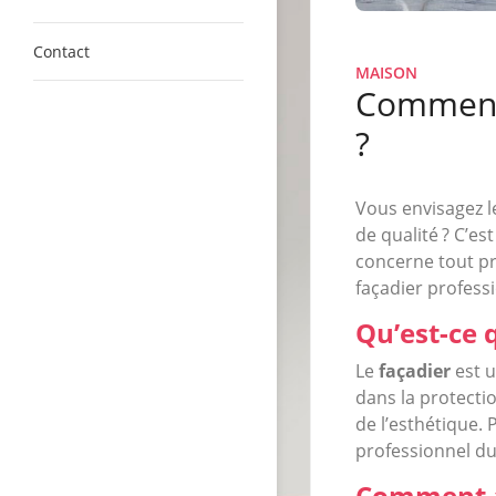
Contact
MAISON
Comment 
?
Vous envisagez l
de qualité ? C’e
concerne tout pr
façadier professi
Qu’est-ce 
Le
façadier
est 
dans la protecti
de l’esthétique. 
professionnel d
Comment av